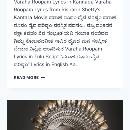
Varaha Roopam Lyrics in Kannada Varaha
Roopam Lyrics from Rishabh Shetty’s
Kantara Movie ವರಾಹ ರೂಪಂ ದೈವ ವರಿಷ್ಟಂ ವರಾಹ
ರೂಪಂ ದೈವ ವರಿಷ್ಟಂ ವರಸ್ಮಿತ ವದನಂ.. ವಜ್ರ ದಂತಧರ
ರಕ್ಷಾ ಕವಚಂ ಶಿವ ಸಂಭೂತ ಭುವಿ ಸಂಜಾತ ನಂಬಿದವ
ಗಿಮ್ಬು ಕೊಡುವವನೀತ ಸಾವಿರ ದೈವದ ಮನ ಸಂಪ್ರೀತ
ಬೇಡುತ ನಿನ್ದೆವು ಆರಾಧಿಸುತ Varaha Roopam
Lyrics in Tulu Script “ವರಾಹ ರೂಪಂ ದೈವ
ವರಿಷ್ಟಂ” Lyrics in English Aa…
VARAHA
READ MORE
ROOPAM
DAIVA
VARISHTAM
–
LYRICS