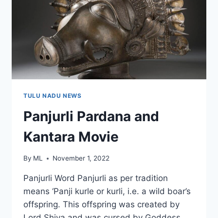
TULU NADU NEWS
Panjurli Pardana and
Kantara Movie
By
ML
November 1, 2022
Panjurli Word Panjurli as per tradition
means ‘Panji kurle or kurli, i.e. a wild boar’s
offspring. This offspring was created by
Lord Shiva and was cursed by Goddess